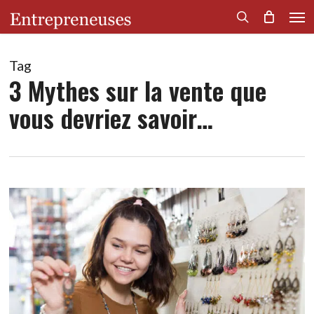
Men
Skip
to
search
main
content
Tag
3 Mythes sur la vente que
vous devriez savoir…