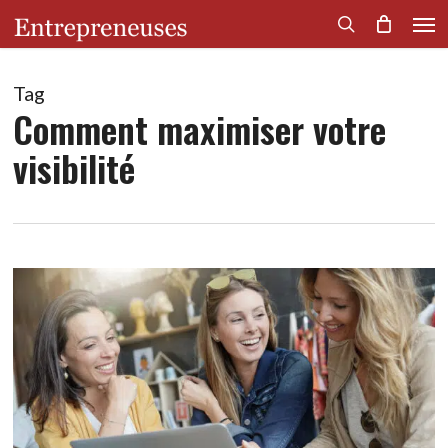
Men
Skip
to
search
main
content
Tag
Comment maximiser votre
visibilité