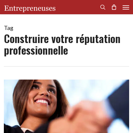
Men
Skip
to
search
main
content
Tag
Construire votre réputation
professionnelle