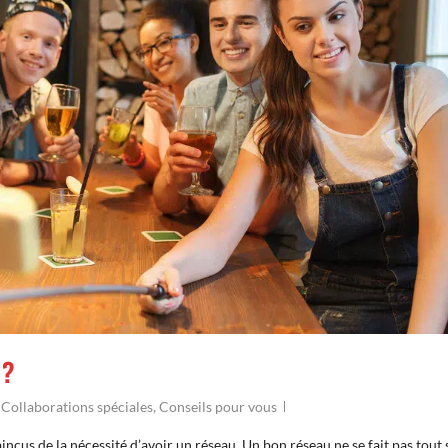
 ?
,
Collaborations spéciales
,
Conseils pour vous
us de la nécessité d’avoir un réseau. Un bon réseau ne se fait pas tout 