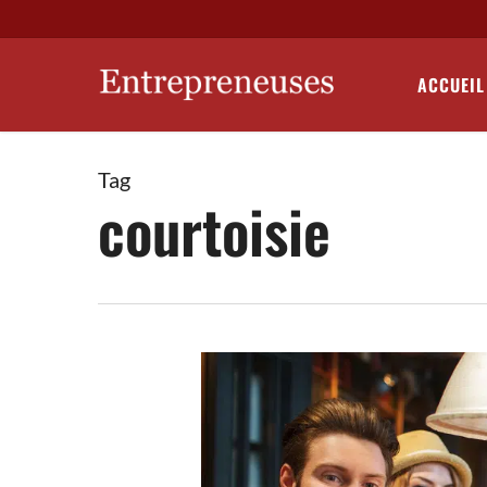
Skip
to
main
ACCUEIL
content
Tag
courtoisie