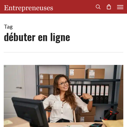
Men
Skip
to
search
main
content
Tag
débuter en ligne