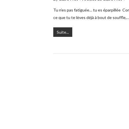
Tu n’es pas fatiguée… tu es éparpillée Com
ce que tu te lèves déjà à bout de souffle,
Suite...