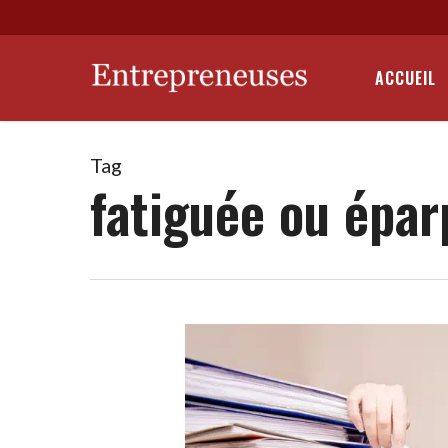
Skip
to
main
ACCUEIL
content
Tag
fatiguée ou épar