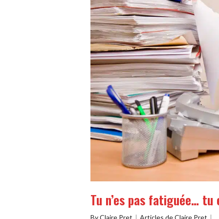
Tu n’es pas fatiguée… tu e
By
Claire Pret
Articles de Claire Pret