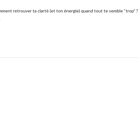
ment retrouver ta clarté (et ton énergie) quand tout te semble “trop” ?
…