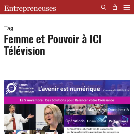
Men
Skip
to
search
main
content
Tag
Femme et Pouvoir à ICI
Télévision