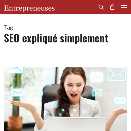
Men
Skip
to
search
main
content
Tag
SEO expliqué simplement