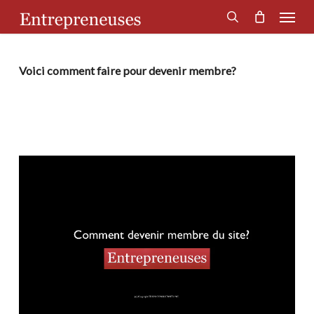
Menu
Skip
to
search
main
content
Voici comment faire pour devenir membre?