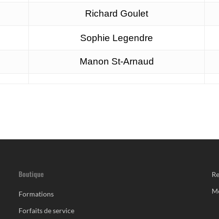
Richard Goulet
Sophie Legendre
Manon St-Arnaud
Boutique
Re
M
Formations
Forfaits de service