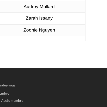
Audrey Mollard
Zarah Issany
Zoonie Nguyen
ndez-vous
embre
Accès membre