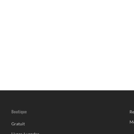
Boutique
Re
M
Gratuit
Livres à vendre