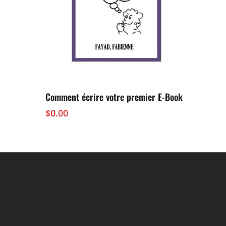
Ajouter Au Panier
Comment écrire votre premier E-Book
$
0.00