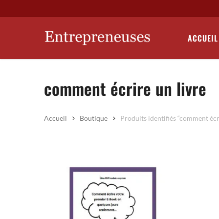
Skip
to
main
ACCUEIL
content
comment écrire un livre
Accueil
Boutique
Produits identifiés “comment écri