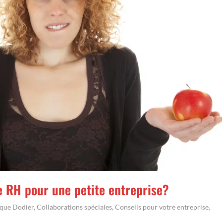
e RH pour une petite entreprise?
ique Dodier
,
Collaborations spéciales
,
Conseils pour votre entreprise
,