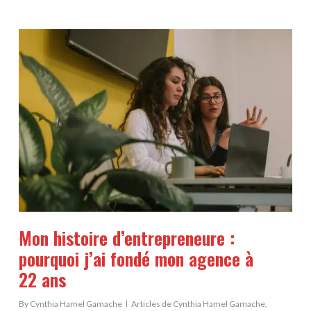
Mon histoire d’entrepreneure :
pourquoi j’ai fondé mon agence à
22 ans
By
Cynthia Hamel Gamache
Articles de Cynthia Hamel Gamache
,