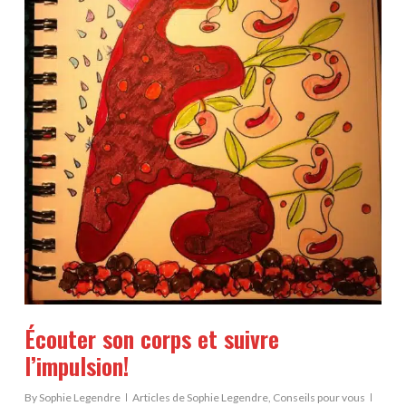
Écouter son corps et suivre
l’impulsion!
By
Sophie Legendre
Articles de Sophie Legendre
,
Conseils pour vous