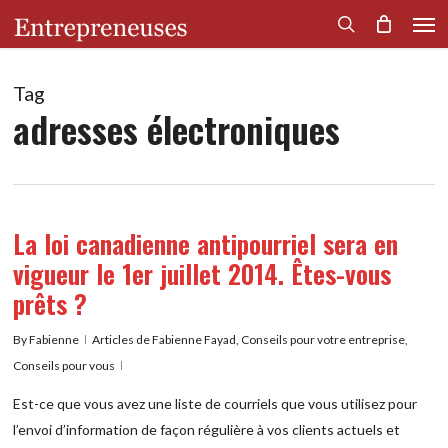
Men
Skip
to
search
main
content
Tag
adresses électroniques
La loi canadienne antipourriel sera en
vigueur le 1er juillet 2014. Êtes-vous
prêts ?
By
Fabienne
Articles de Fabienne Fayad
,
Conseils pour votre entreprise
,
Conseils pour vous
Est-ce que vous avez une liste de courriels que vous utilisez pour
l’envoi d’information de façon régulière à vos clients actuels et