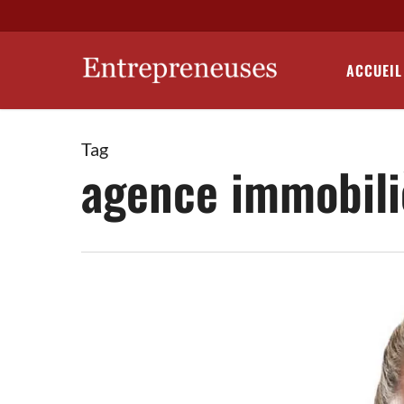
Skip
to
main
ACCUEIL
content
Tag
agence immobili