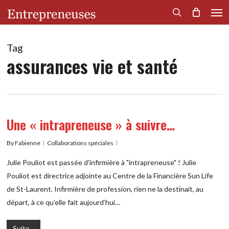
Men
Skip
to
search
main
content
Tag
assurances vie et santé
Une « intrapreneuse » à suivre…
By
Fabienne
Collaborations spéciales
Julie Pouliot est passée d'infirmière à "intrapreneuse" ! Julie
Pouliot est directrice adjointe au Centre de la Financière Sun Life
de St-Laurent. Infirmière de profession, rien ne la destinait, au
départ, à ce qu’elle fait aujourd’hui…
Suite...