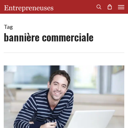
Men
Skip
to
search
main
content
Tag
bannière commerciale