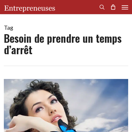
Men
Skip
to
search
main
content
Tag
Besoin de prendre un temps
d’arrêt