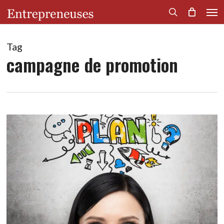
Men
Skip
to
search
main
content
Tag
campagne de promotion