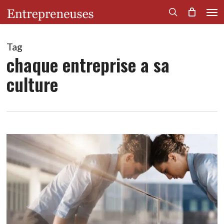
Men
Skip
to
search
main
content
Tag
chaque entreprise a sa
culture