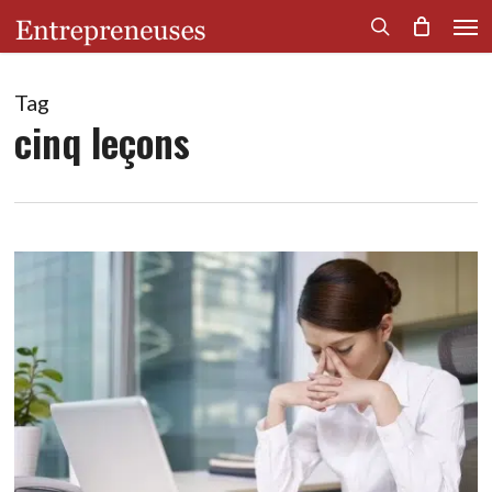
Men
Skip
to
search
main
content
Tag
cinq leçons