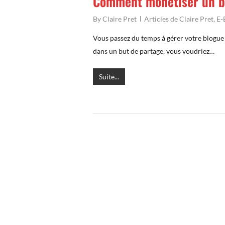
Comment monétiser un b
By
Claire Pret
Articles de Claire Pret
,
E-
Vous passez du temps à gérer votre blogue e
dans un but de partage, vous voudriez…
Suite...