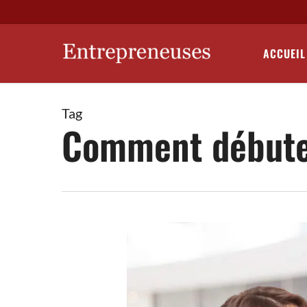
Skip
to
main
ACCUEIL
content
Tag
Comment débuter