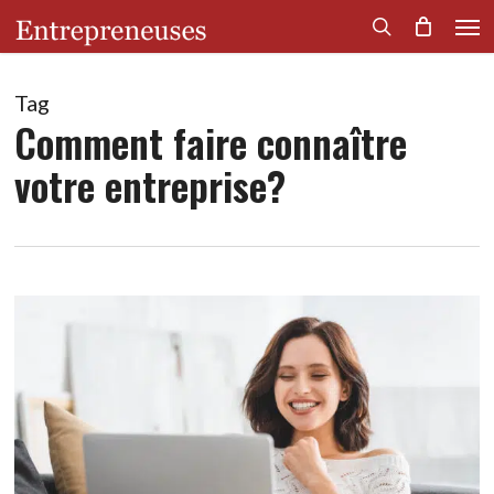
Men
Skip
to
search
main
content
Tag
Comment faire connaître
votre entreprise?