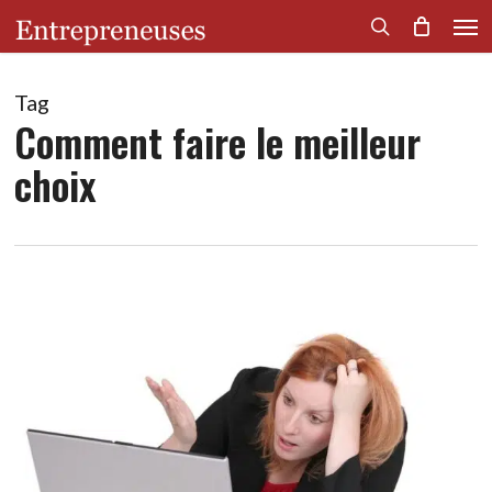
Men
Skip
to
search
main
content
Tag
Comment faire le meilleur
choix