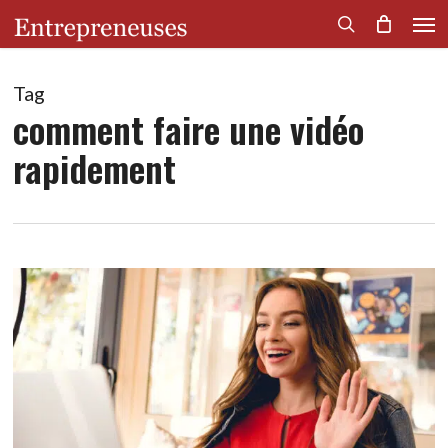
Men
Skip
to
search
main
content
Tag
comment faire une vidéo
rapidement