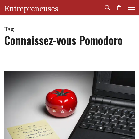
Men
Skip
to
search
main
content
Tag
Connaissez-vous Pomodoro