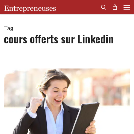
Men
Skip
to
search
main
content
Tag
cours offerts sur Linkedin