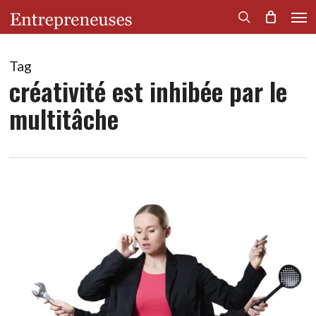
Men
Skip
to
search
main
content
Tag
créativité est inhibée par le
multitâche