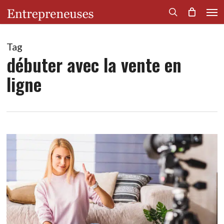
Men
Skip
to
search
main
content
Tag
débuter avec la vente en
ligne