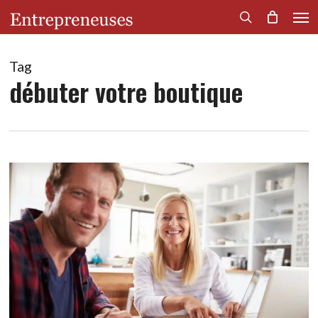
Men
Skip
to
search
main
content
Tag
débuter votre boutique