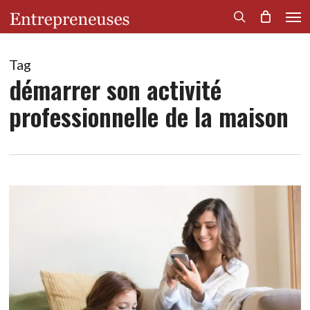
Men
Skip
to
search
main
content
Tag
démarrer son activité
professionnelle de la maison