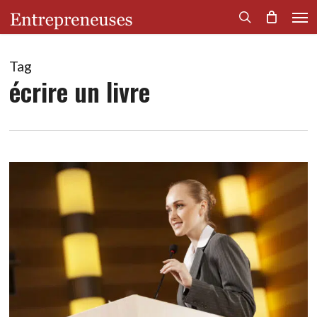
Men
Skip
to
search
main
content
Tag
écrire un livre