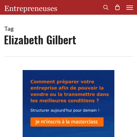
Men
Skip
to
search
main
content
Tag
Elizabeth Gilbert