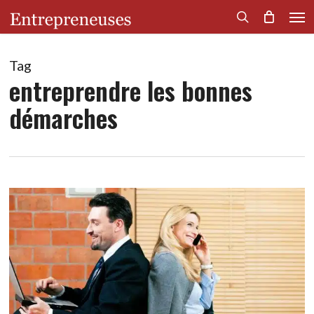
Men
Skip
to
search
main
content
Tag
entreprendre les bonnes
démarches