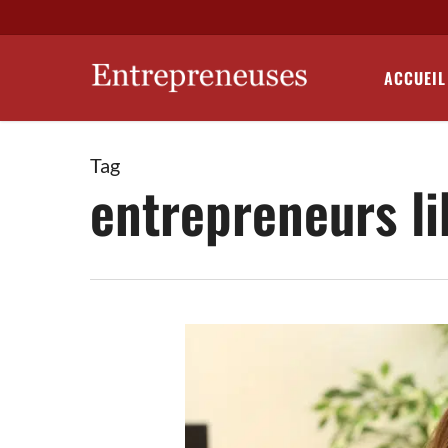
Skip
to
main
ACCUEIL
content
Tag
entrepreneurs li