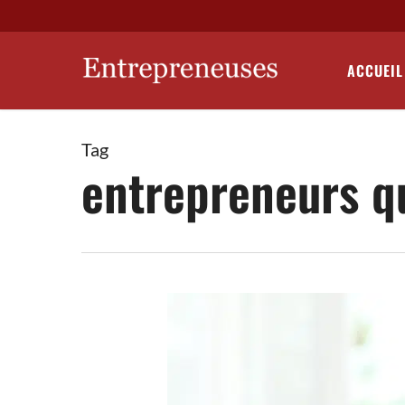
Skip
to
main
ACCUEIL
content
Tag
entrepreneurs q