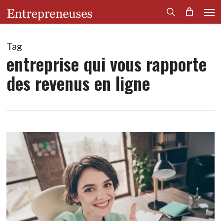
Men
Skip
to
search
main
content
Tag
entreprise qui vous rapporte
des revenus en ligne