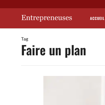
Skip
to
main
ACCUEIL
content
Tag
Faire un plan