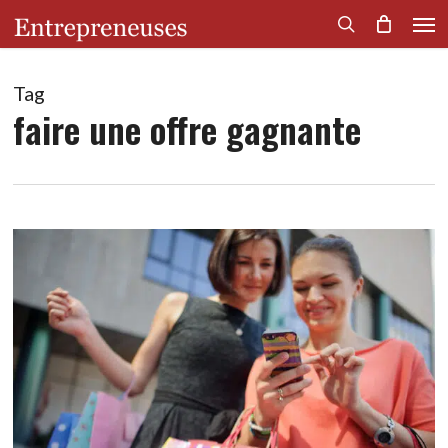
Men
Skip
to
search
main
content
Tag
faire une offre gagnante