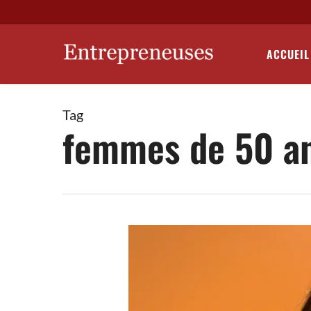
Skip
to
main
ACCUEIL
content
Tag
femmes de 50 a