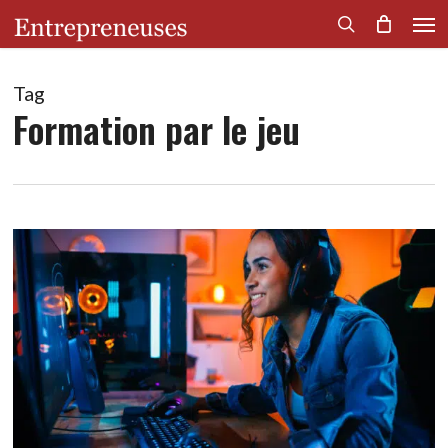
Men
Skip
to
search
main
content
Tag
Formation par le jeu