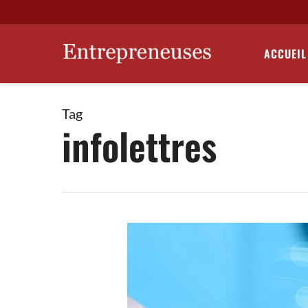
Skip
to
main
ACCUEIL
content
Tag
infolettres