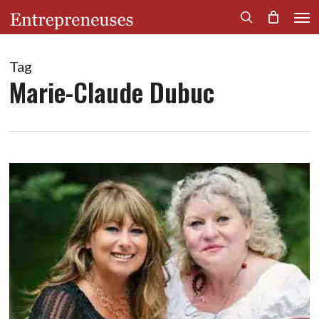
Men
Skip
to
search
main
content
Tag
Marie-Claude Dubuc