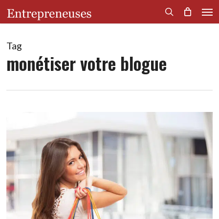
Men
Skip
to
search
main
content
Tag
monétiser votre blogue