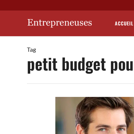
Skip
to
main
ACCUEIL
content
Tag
petit budget pou