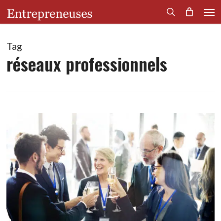
Men
Skip
to
search
main
content
Tag
réseaux professionnels