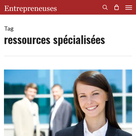
Men
Skip
to
search
main
content
Tag
ressources spécialisées