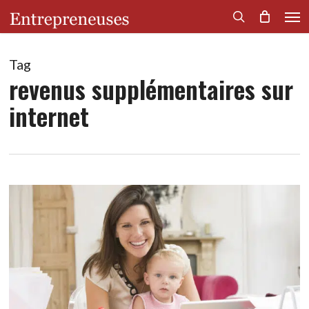
Men
Skip
to
search
main
content
Tag
revenus supplémentaires sur
internet