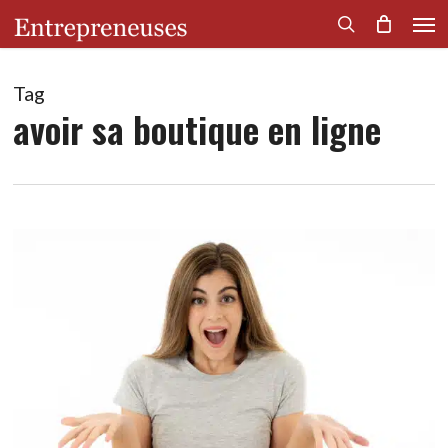
Men
Skip
to
search
main
content
Tag
avoir sa boutique en ligne